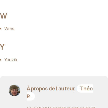
W
Wms
Y
Youzik
À propos de l’auteur,
Théo
R.