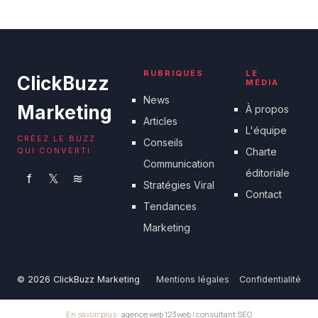
RUBRIQUES
LE
ClickBuzz
MÉDIA
News
Marketing
À propos
Articles
L'équipe
CRÉEZ LE BUZZ
Conseils
QUI CONVERTI
Charte
Communication
éditoriale
f
𝕏
≋
Stratégies Viral
Contact
Tendances
Marketing
© 2026 ClickBuzz Marketing
Mentions légales
Confidentialité
En savoir plus :
agence web 123web
|
consultant SEO