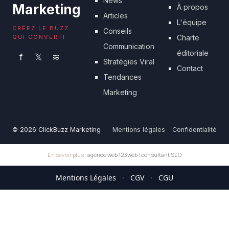
News
Marketing
À propos
Articles
L'équipe
CRÉEZ LE BUZZ
Conseils
QUI CONVERTI
Charte
Communication
éditoriale
f
𝕏
≋
Stratégies Viral
Contact
Tendances
Marketing
© 2026 ClickBuzz Marketing
Mentions légales
Confidentialité
En savoir plus :
agence web 123web
|
consultant SEO
Mentions Légales
·
CGV
·
CGU