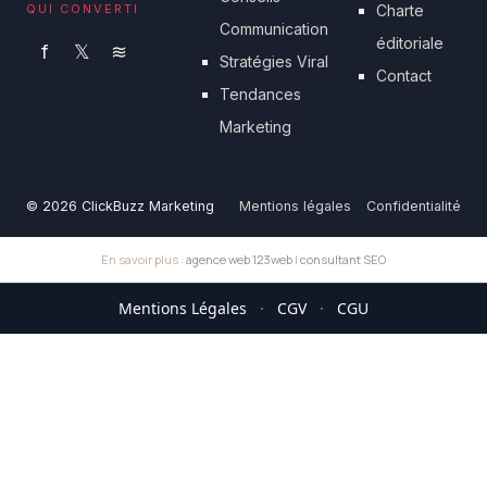
QUI CONVERTI
Charte
Communication
éditoriale
f
𝕏
≋
Stratégies Viral
Contact
Tendances
Marketing
© 2026 ClickBuzz Marketing
Mentions légales
Confidentialité
En savoir plus :
agence web 123web
|
consultant SEO
Mentions Légales
·
CGV
·
CGU