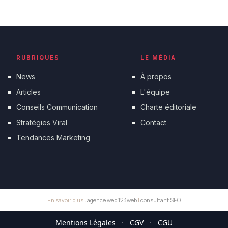
RUBRIQUES
LE MÉDIA
News
À propos
Articles
L'équipe
Conseils Communication
Charte éditoriale
Stratégies Viral
Contact
Tendances Marketing
En savoir plus :
agence web 123web
|
consultant SEO
Mentions Légales
·
CGV
·
CGU