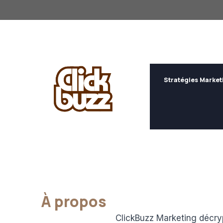
Aller
au
contenu
Stratégies Market
À propos
ClickBuzz Marketing décryp