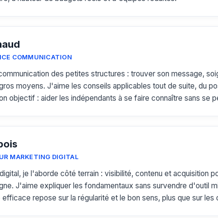
naud
ICE COMMUNICATION
a communication des petites structures : trouver son message, soi
gros moyens. J'aime les conseils applicables tout de suite, du pos
n objectif : aider les indépendants à se faire connaître sans se p
bois
R MARKETING DIGITAL
igital, je l'aborde côté terrain : visibilité, contenu et acquisition p
igne. J'aime expliquer les fondamentaux sans survendre d'outil m
 efficace repose sur la régularité et le bon sens, plus que sur le