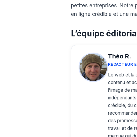
petites entreprises. Notre 
en ligne crédible et une m
L’équipe éditoria
Théo R.
RÉDACTEUR E
Le web et la 
contenu et acc
l'image de ma
indépendants 
crédible, du 
recommander u
des promesses
travail et de
marque qui du