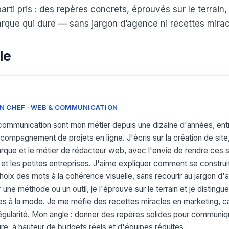
parti pris : des repères concrets, éprouvés sur le terrain
arque qui dure — sans jargon d’agence ni recettes mirac
le
N CHEF · WEB & COMMUNICATION
communication sont mon métier depuis une dizaine d'années, entr
ompagnement de projets en ligne. J'écris sur la création de site, 
rque et le métier de rédacteur web, avec l'envie de rendre ces s
et les petites entreprises. J'aime expliquer comment se construi
choix des mots à la cohérence visuelle, sans recourir au jargon d
ne méthode ou un outil, je l'éprouve sur le terrain et je disting
 à la mode. Je me méfie des recettes miracles en marketing, c
 régularité. Mon angle : donner des repères solides pour communiqu
re, à hauteur de budgets réels et d'équipes réduites.