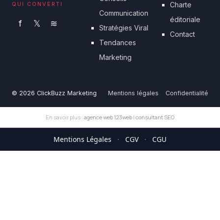
QUI CONVERTI
Charte
Communication
éditoriale
f
𝕏
≋
Stratégies Viral
Contact
Tendances
Marketing
© 2026 ClickBuzz Marketing
Mentions légales
Confidentialité
En savoir plus :
agence web 123web
|
consultant SEO
Mentions Légales
·
CGV
·
CGU