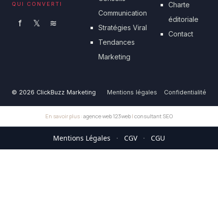
QUI CONVERTI
Charte
Communication
éditoriale
f
𝕏
≋
Stratégies Viral
Contact
Tendances
Marketing
© 2026 ClickBuzz Marketing
Mentions légales
Confidentialité
En savoir plus :
agence web 123web
|
consultant SEO
Mentions Légales
·
CGV
·
CGU