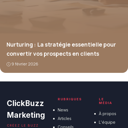
Nurturing : La stratégie essentielle pour
convertir vos prospects en clients
9 février 2026
RUBRIQUES
LE
ClickBuzz
MÉDIA
News
Marketing
À propos
Articles
L'équipe
CRÉEZ LE BUZZ
Conseils