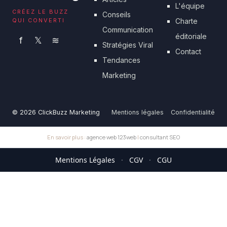
L'équipe
CRÉEZ LE BUZZ
Conseils
QUI CONVERTI
Charte
Communication
éditoriale
f
𝕏
≋
Stratégies Viral
Contact
Tendances
Marketing
© 2026 ClickBuzz Marketing
Mentions légales
Confidentialité
En savoir plus :
agence web 123web
|
consultant SEO
Mentions Légales
·
CGV
·
CGU