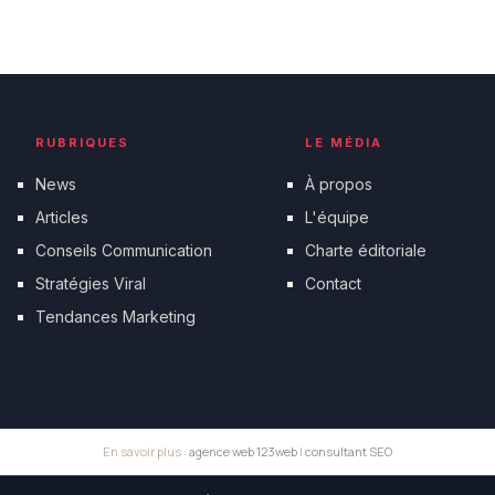
RUBRIQUES
LE MÉDIA
News
À propos
Articles
L'équipe
Conseils Communication
Charte éditoriale
Stratégies Viral
Contact
Tendances Marketing
En savoir plus :
agence web 123web
|
consultant SEO