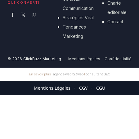
QUI CONVERTI
Charte
Communication
éditoriale
f
𝕏
≋
Stratégies Viral
Contact
Tendances
Marketing
© 2026 ClickBuzz Marketing
Mentions légales
Confidentialité
En savoir plus :
agence web 123web
|
consultant SEO
Mentions Légales
·
CGV
·
CGU