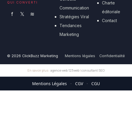
QUI CONVERTI
Charte
Communication
éditoriale
f
𝕏
≋
Stratégies Viral
Contact
Tendances
Marketing
© 2026 ClickBuzz Marketing
Mentions légales
Confidentialité
En savoir plus :
agence web 123web
|
consultant SEO
Mentions Légales
·
CGV
·
CGU