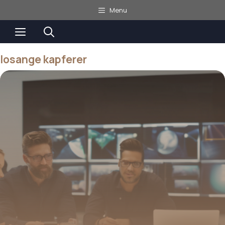
Aller
Menu
au
Menu
contenu
losange kapferer