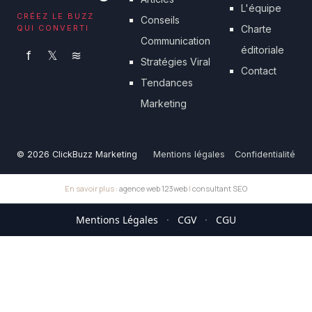
L'équipe
CRÉEZ LE BUZZ
Conseils
QUI CONVERTI
Charte
Communication
éditoriale
f
𝕏
≋
Stratégies Viral
Contact
Tendances
Marketing
© 2026 ClickBuzz Marketing
Mentions légales
Confidentialité
En savoir plus :
agence web 123web
|
consultant SEO
Mentions Légales
·
CGV
·
CGU