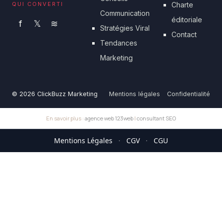
QUI CONVERTI
Charte
Communication
éditoriale
f
𝕏
≋
Stratégies Viral
Contact
Tendances
Marketing
© 2026 ClickBuzz Marketing
Mentions légales
Confidentialité
En savoir plus :
agence web 123web
|
consultant SEO
Mentions Légales
·
CGV
·
CGU