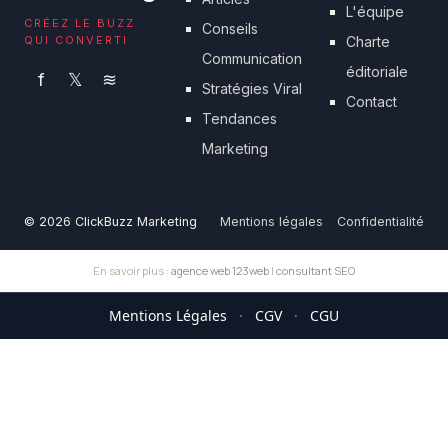
L'équipe
CRÉEZ LE BUZZ
Conseils
QUI CONVERTI
Charte
Communication
éditoriale
f
𝕏
≋
Stratégies Viral
Contact
Tendances
Marketing
© 2026 ClickBuzz Marketing
Mentions légales
Confidentialité
En savoir plus :
agence web 123web
|
consultant SEO
Mentions Légales
·
CGV
·
CGU