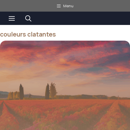
Aller
Menu
au
Menu
contenu
couleurs clatantes