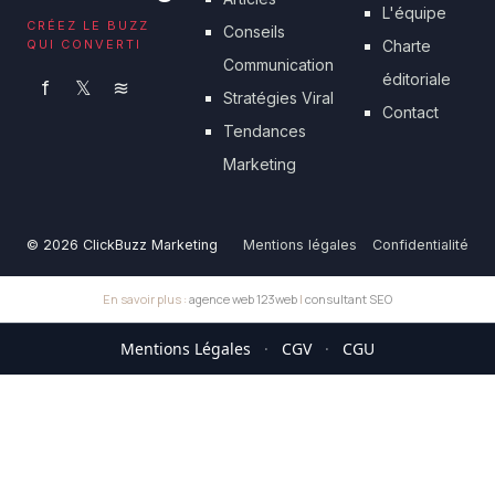
L'équipe
CRÉEZ LE BUZZ
Conseils
QUI CONVERTI
Charte
Communication
éditoriale
f
𝕏
≋
Stratégies Viral
Contact
Tendances
Marketing
© 2026 ClickBuzz Marketing
Mentions légales
Confidentialité
En savoir plus :
agence web 123web
|
consultant SEO
Mentions Légales
·
CGV
·
CGU