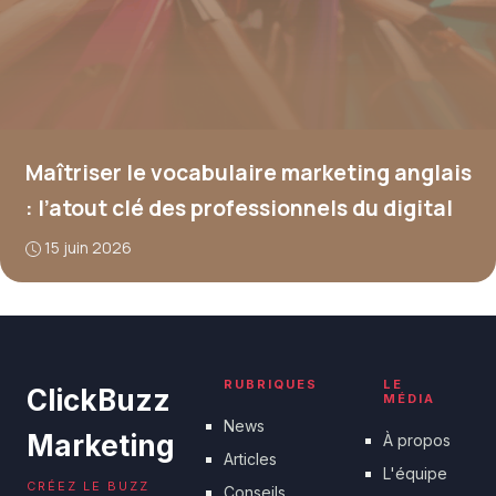
Maîtriser le vocabulaire marketing anglais
: l’atout clé des professionnels du digital
15 juin 2026
RUBRIQUES
LE
ClickBuzz
MÉDIA
News
Marketing
À propos
Articles
L'équipe
CRÉEZ LE BUZZ
Conseils