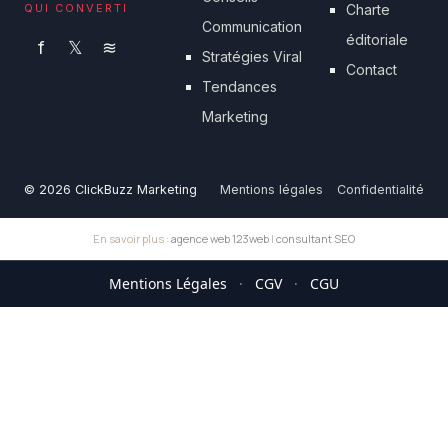
QUI CONVERTI
Charte
Communication
éditoriale
f
𝕏
≋
Stratégies Viral
Contact
Tendances
Marketing
© 2026 ClickBuzz Marketing
Mentions légales
Confidentialité
En savoir plus :
agence web 123web
|
consultant SEO
Mentions Légales
·
CGV
·
CGU