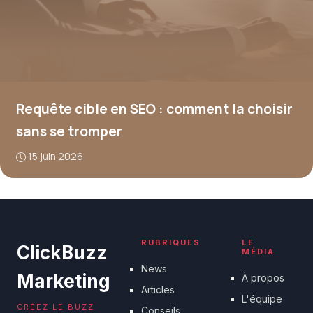
Requête cible en SEO : comment la choisir
sans se tromper
15 juin 2026
RUBRIQUES
LE
ClickBuzz
MÉDIA
News
Marketing
À propos
Articles
L'équipe
CRÉEZ LE BUZZ
Conseils