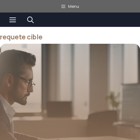
Aller
Menu
au
Menu
contenu
requete cible