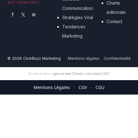
QUI CONVERTI
Charte
Communication
éditoriale
f
𝕏
≋
Stratégies Viral
Contact
Tendances
Marketing
© 2026 ClickBuzz Marketing
Mentions légales
Confidentialité
En savoir plus :
agence web 123web
|
consultant SEO
Mentions Légales
·
CGV
·
CGU