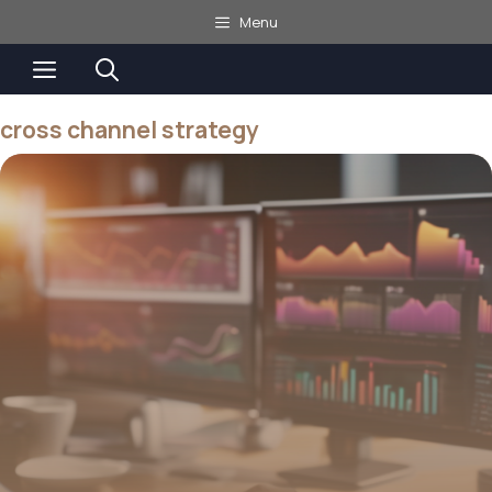
Aller
Menu
au
Menu
contenu
cross channel strategy