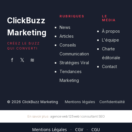
RUBRIQUES
LE
ClickBuzz
MÉDIA
News
Marketing
À propos
Articles
L'équipe
CRÉEZ LE BUZZ
Conseils
QUI CONVERTI
Charte
Communication
éditoriale
f
𝕏
≋
Stratégies Viral
Contact
Tendances
Marketing
© 2026 ClickBuzz Marketing
Mentions légales
Confidentialité
En savoir plus :
agence web 123web
|
consultant SEO
Mentions Légales
·
CGV
·
CGU