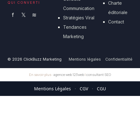
QUI CONVERTI
Charte
Communication
éditoriale
f
𝕏
≋
Stratégies Viral
Contact
Tendances
Marketing
© 2026 ClickBuzz Marketing
Mentions légales
Confidentialité
En savoir plus :
agence web 123web
|
consultant SEO
Mentions Légales
·
CGV
·
CGU