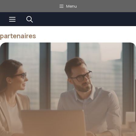
Aller
Menu
au
Menu
contenu
partenaires