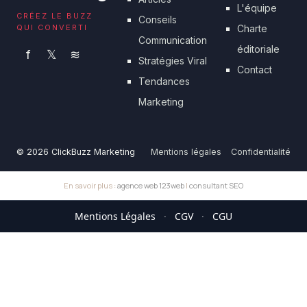
L'équipe
CRÉEZ LE BUZZ
Conseils
QUI CONVERTI
Charte
Communication
éditoriale
f
𝕏
≋
Stratégies Viral
Contact
Tendances
Marketing
© 2026 ClickBuzz Marketing
Mentions légales
Confidentialité
En savoir plus :
agence web 123web
|
consultant SEO
Mentions Légales
·
CGV
·
CGU