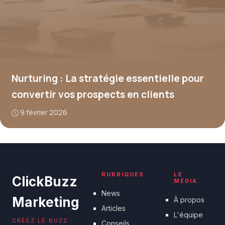
Nurturing : La stratégie essentielle pour
convertir vos prospects en clients
9 février 2026
RUBRIQUES
LE
ClickBuzz
MÉDIA
News
Marketing
À propos
Articles
L'équipe
CRÉEZ LE BUZZ
Conseils