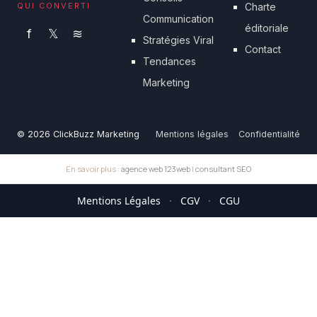
QUI CONVERTI
Charte
Communication
éditoriale
f
𝕏
≋
Stratégies Viral
Contact
Tendances
Marketing
© 2026 ClickBuzz Marketing
Mentions légales
Confidentialité
En savoir plus :
agence web 123web
|
consultant SEO
Mentions Légales
·
CGV
·
CGU