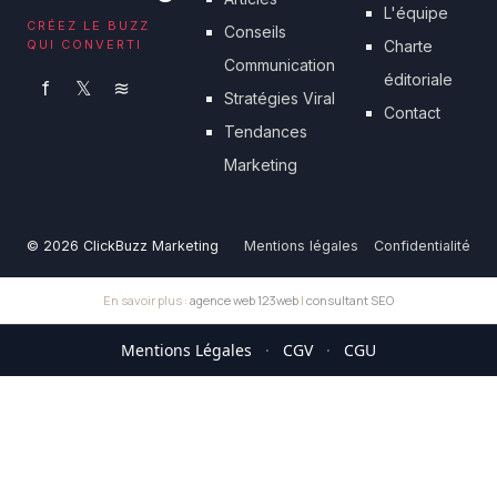
L'équipe
CRÉEZ LE BUZZ
Conseils
QUI CONVERTI
Charte
Communication
éditoriale
f
𝕏
≋
Stratégies Viral
Contact
Tendances
Marketing
© 2026 ClickBuzz Marketing
Mentions légales
Confidentialité
En savoir plus :
agence web 123web
|
consultant SEO
Mentions Légales
·
CGV
·
CGU