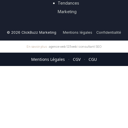
Tendances
Marketing
© 2026 ClickBuzz Marketing
Mentions légales
Confidentialité
En savoir plus :
agence web 123web
|
consultant SEO
Mentions Légales
·
CGV
·
CGU