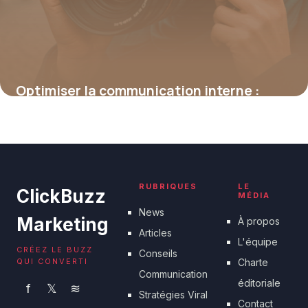
Optimiser la communication interne :
stratégies pour un impact maximal
15 juin 2026
RUBRIQUES
LE
ClickBuzz
MÉDIA
News
Marketing
À propos
Articles
L'équipe
CRÉEZ LE BUZZ
Conseils
QUI CONVERTI
Charte
Communication
éditoriale
f
𝕏
≋
Stratégies Viral
Contact