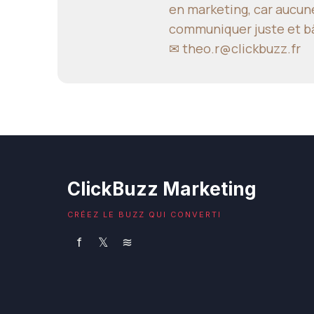
en marketing, car aucune
communiquer juste et bâ
✉
theo.r@clickbuzz.fr
ClickBuzz Marketing
CRÉEZ LE BUZZ QUI CONVERTI
f
𝕏
≋