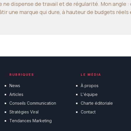
 ne dispense de travail et de régularité. Mon angle 
tir une marque qui dure, à hauteur de budgets réels 
RUBRIQUES
LE MÉDIA
News
À propos
Articles
L'équipe
Conseils Communication
Charte éditoriale
Stratégies Viral
Contact
Tendances Marketing