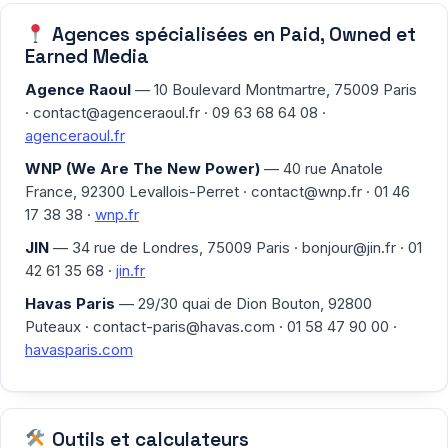
Agences spécialisées en Paid, Owned et
Earned Media
Agence Raoul
— 10 Boulevard Montmartre, 75009 Paris
·
contact@agenceraoul.fr
· 09 63 68 64 08 ·
agenceraoul.fr
WNP (We Are The New Power)
— 40 rue Anatole
France, 92300 Levallois-Perret ·
contact@wnp.fr
· 01 46
17 38 38 ·
wnp.fr
JIN
— 34 rue de Londres, 75009 Paris ·
bonjour@jin.fr
· 01
42 61 35 68 ·
jin.fr
Havas Paris
— 29/30 quai de Dion Bouton, 92800
Puteaux ·
contact-paris@havas.com
· 01 58 47 90 00 ·
havasparis.com
Outils et calculateurs