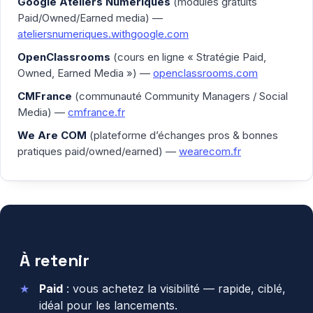
Google Ateliers Numériques
(modules gratuits
Paid/Owned/Earned media) —
ateliersnumeriques.withgoogle.com
OpenClassrooms
(cours en ligne « Stratégie Paid,
Owned, Earned Media ») —
openclassrooms.com
CMFrance
(communauté Community Managers / Social
Media) —
cmfrance.fr
We Are COM
(plateforme d’échanges pros & bonnes
pratiques paid/owned/earned) —
wearecom.fr
À retenir
Paid
: vous achetez la visibilité — rapide, ciblé,
idéal pour les lancements.