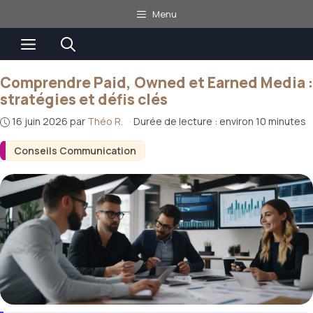
Aller
Menu
au
Menu
contenu
Comprendre Paid, Owned et Earned Media :
stratégies et défis clés
16 juin 2026
par
Théo R.
·
Durée de lecture : environ 10 minutes
Conseils Communication