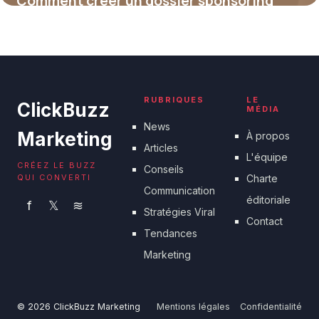
Comment créer un dossier sponsoring
convaincant pour attirer vos partenaires
15 juin 2026
RUBRIQUES
LE
ClickBuzz
MÉDIA
News
Marketing
À propos
Articles
L'équipe
CRÉEZ LE BUZZ
Conseils
QUI CONVERTI
Charte
Communication
éditoriale
f
𝕏
≋
Stratégies Viral
Contact
Tendances
Marketing
© 2026 ClickBuzz Marketing
Mentions légales
Confidentialité