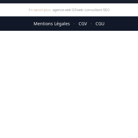
En savoir plus :
agence web 123web
|
consultant SEO
Mentions Légales
·
CGV
·
CGU