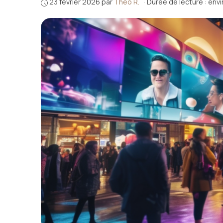
23 février 2026
par
Théo R.
·
Durée de lecture : env