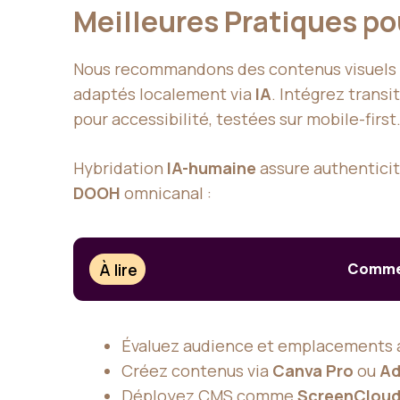
Meilleures Pratiques pou
Nous recommandons des contenus visuels 
adaptés localement via
IA
. Intégrez trans
pour accessibilité, testées sur mobile-first
Hybridation
IA-humaine
assure authenticit
DOOH
omnicanal :
À lire
Comment
Évaluez audience et emplacements 
Créez contenus via
Canva Pro
ou
Ad
Déployez CMS comme
ScreenClou