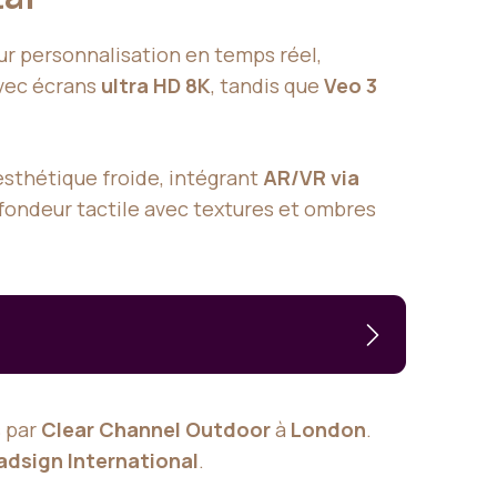
r personnalisation en temps réel,
vec écrans
ultra HD 8K
, tandis que
Veo 3
esthétique froide, intégrant
AR/VR via
ofondeur tactile avec textures et ombres
s par
Clear Channel Outdoor
à
London
.
adsign International
.