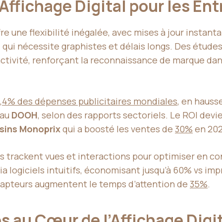
Affichage Digital pour les En
re une flexibilité inégalée, avec mises à jour insta
l qui nécessite graphistes et délais longs. Des étud
ractivité, renforçant la reconnaissance de marque d
,4% des dépenses publicitaires mondiales
, en hauss
 au
DOOH
, selon des rapports sectoriels. Le ROI de
ins Monoprix
qui a boosté les ventes de
30%
en 202
és trackent vues et interactions pour optimiser en co
ia logiciels intuitifs, économisant jusqu’à 60% vs imp
capteurs augmentent le temps d’attention de
35%
.
 au Cœur de l’Affichage Digi