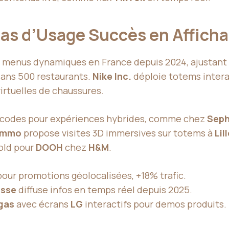
as d’Usage Succès en Afficha
 menus dynamiques en France depuis 2024, ajustant p
ans 500 restaurants.
Nike Inc.
déploie totems intera
irtuelles de chaussures.
 codes pour expériences hybrides, comme chez
Seph
Immo
propose visites 3D immersives sur totems à
Lil
bold pour
DOOH
chez
H&M
.
our promotions géolocalisées, +18% trafic.
asse
diffuse infos en temps réel depuis 2025.
gas
avec écrans
LG
interactifs pour demos produits.