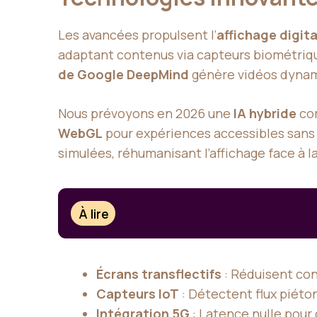
Les avancées propulsent l’
affichage digita
adaptant contenus via capteurs biométriq
de Google DeepMind
génère vidéos dynam
Nous prévoyons en 2026 une
IA hybride
com
WebGL
pour expériences accessibles sans c
simulées, réhumanisant l’affichage face à l
À lire
Écrans transflectifs
: Réduisent co
Capteurs IoT
: Détectent flux piét
Intégration 5G
: Latence nulle pour