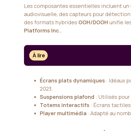
Les composantes essentielles incluent un
audiovisuelle, des capteurs pour détection
des formats hybrides
OOH/DOOH
unifie l
Platforms Inc.
.
À lire
Écrans plats dynamiques
: Idéaux p
2023.
Suspensions plafond
: Utilisés pou
Totems interactifs
: Écrans tactile
Player multimédia
: Adapté au nombr