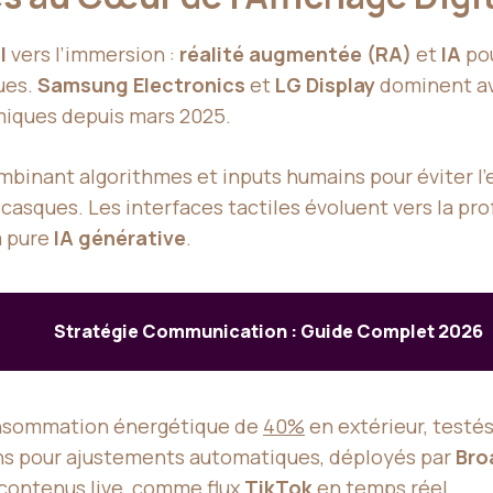
l
vers l’immersion :
réalité augmentée (RA)
et
IA
pou
ues.
Samsung Electronics
et
LG Display
dominent a
iques depuis mars 2025.
binant algorithmes et inputs humains pour éviter l’
asques. Les interfaces tactiles évoluent vers la pr
a pure
IA générative
.
Stratégie Communication : Guide Complet 2026
nsommation énergétique de
40%
en extérieur, testé
ons pour ajustements automatiques, déployés par
Bro
 contenus live, comme flux
TikTok
en temps réel.