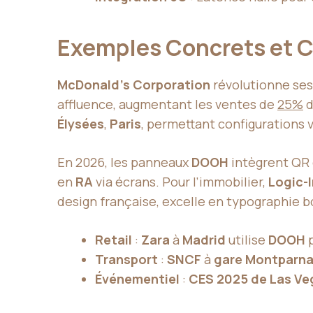
Exemples Concrets et C
McDonald’s Corporation
révolutionne ses
affluence, augmentant les ventes de
25%
d
Élysées
,
Paris
, permettant configurations v
En 2026, les panneaux
DOOH
intègrent QR
en
RA
via écrans. Pour l’immobilier,
Logic-
design française, excelle en typographie 
Retail
:
Zara
à
Madrid
utilise
DOOH
p
Transport
:
SNCF
à
gare Montparn
Événementiel
:
CES 2025 de Las Ve