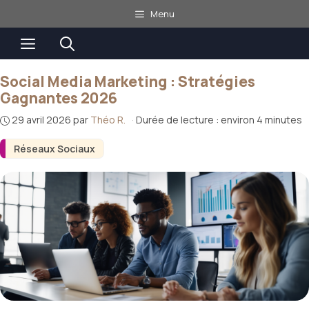
Aller
Menu
au
Menu
contenu
Social Media Marketing : Stratégies
Gagnantes 2026
29 avril 2026
par
Théo R.
·
Durée de lecture : environ 4 minutes
Réseaux Sociaux