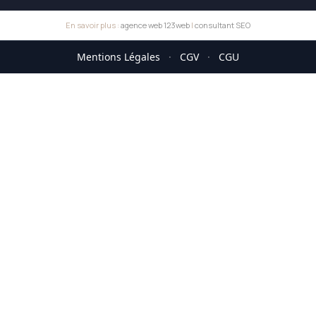
En savoir plus :
agence web 123web
|
consultant SEO
Mentions Légales
·
CGV
·
CGU