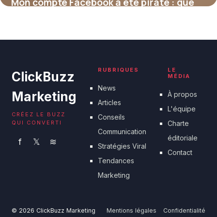
Mon compte Facebook a été piraté : que
faire ?
17 juillet 2026
RUBRIQUES
LE
ClickBuzz
MÉDIA
News
Marketing
À propos
Articles
L'équipe
CRÉEZ LE BUZZ
Conseils
QUI CONVERTI
Charte
Communication
éditoriale
f
𝕏
≋
Stratégies Viral
Contact
Tendances
Marketing
© 2026 ClickBuzz Marketing
Mentions légales
Confidentialité