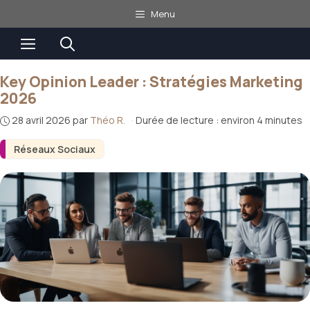
Aller
Menu
au
Menu
contenu
Key Opinion Leader : Stratégies Marketing
2026
28 avril 2026
par
Théo R.
·
Durée de lecture : environ 4 minutes
Réseaux Sociaux