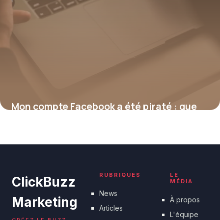
Mon compte Facebook a été piraté : que
faire ?
17 juillet 2026
RUBRIQUES
LE
ClickBuzz
MÉDIA
News
Marketing
À propos
Articles
L'équipe
CRÉEZ LE BUZZ