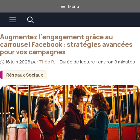
Aller
Menu
au
Menu
contenu
Augmentez l’engagement grâce au
carrousel Facebook : stratégies avancées
pour vos campagnes
16 juin 2026
par
Théo R.
·
Durée de lecture : environ 9 minutes
Réseaux Sociaux