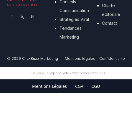
Conseils
QUI CONVERTI
Charte
Communication
éditoriale
f
𝕏
≋
Stratégies Viral
Contact
Tendances
Marketing
© 2026 ClickBuzz Marketing
Mentions légales
Confidentialité
En savoir plus :
agence web 123web
|
consultant SEO
Mentions Légales
·
CGV
·
CGU