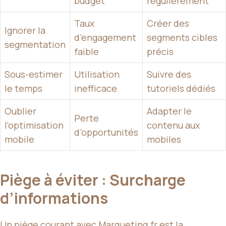
budget
régulièrement
Taux
Créer des
Ignorer la
d’engagement
segments cibles
segmentation
faible
précis
Sous-estimer
Utilisation
Suivre des
le temps
inefficace
tutoriels dédiés
Oublier
Adapter le
Perte
l’optimisation
contenu aux
d’opportunités
mobile
mobiles
Piège à éviter : Surcharge
d’informations
Un piège courant avec Marqueting.fr est la