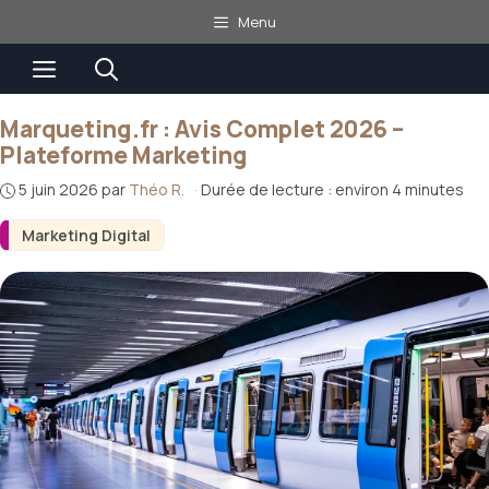
Aller
Menu
au
Menu
contenu
Marqueting.fr : Avis Complet 2026 –
Plateforme Marketing
5 juin 2026
par
Théo R.
·
Durée de lecture : environ 4 minutes
Marketing Digital