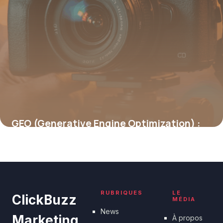
GEO (Generative Engine Optimization) :
être cité par les IA génératives
19 juin 2026
RUBRIQUES
LE
ClickBuzz
MÉDIA
News
Marketing
À propos