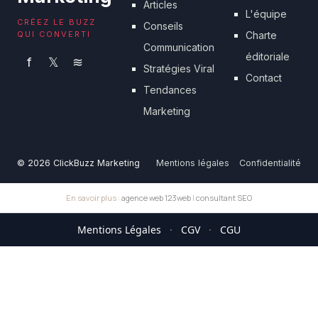
Articles
L'équipe
CRÉEZ LE BUZZ
Conseils
QUI CONVERTI
Charte
Communication
éditoriale
f
𝕏
≋
Stratégies Viral
Contact
Tendances
Marketing
© 2026 ClickBuzz Marketing
Mentions légales
Confidentialité
En savoir plus :
agence web 123web
|
consultant SEO
Mentions Légales
·
CGV
·
CGU