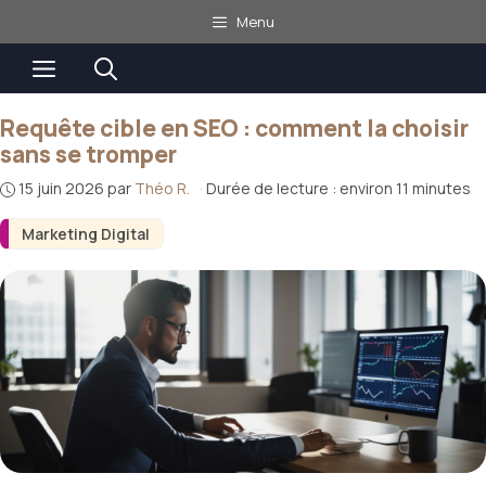
Aller
Menu
au
Menu
contenu
Requête cible en SEO : comment la choisir
sans se tromper
15 juin 2026
par
Théo R.
·
Durée de lecture : environ 11 minutes
Marketing Digital