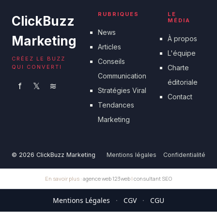
RUBRIQUES
LE
ClickBuzz
MÉDIA
News
Marketing
À propos
Articles
L'équipe
CRÉEZ LE BUZZ
Conseils
QUI CONVERTI
Charte
Communication
éditoriale
f
𝕏
≋
Stratégies Viral
Contact
Tendances
Marketing
© 2026 ClickBuzz Marketing
Mentions légales
Confidentialité
En savoir plus :
agence web 123web
|
consultant SEO
Mentions Légales
·
CGV
·
CGU