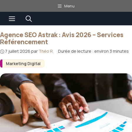
Aller
Menu
au
Menu
contenu
Agence SEO Astrak : Avis 2026 – Services
Référencement
7 juillet 2026
par
Théo R.
·
Durée de lecture : environ 3 minutes
Marketing Digital