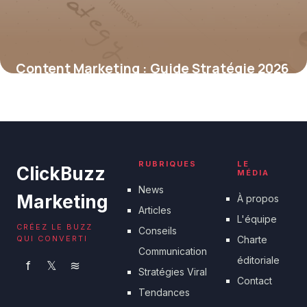
Content Marketing : Guide Stratégie 2026
17 juin 2026
RUBRIQUES
LE
ClickBuzz
MÉDIA
News
Marketing
À propos
Articles
L'équipe
CRÉEZ LE BUZZ
Conseils
QUI CONVERTI
Charte
Communication
éditoriale
f
𝕏
≋
Stratégies Viral
Contact
Tendances