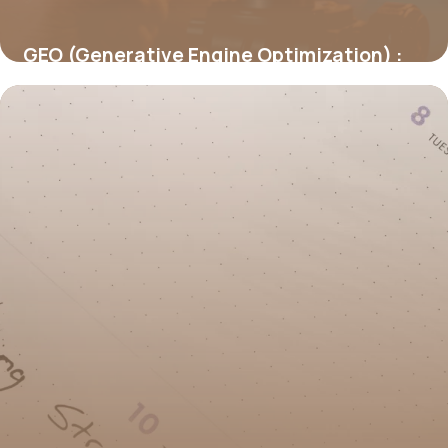
GEO (Generative Engine Optimization) :
être cité par les IA génératives
19 juin 2026