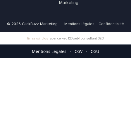
Marketing
© 2026 ClickBuzz Marketing
Mentions légales
Confidentialité
En savoir plus :
agence web 123web
|
consultant SEO
Mentions Légales
·
CGV
·
CGU