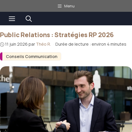
Aller
Menu
au
Menu
contenu
Public Relations : Stratégies RP 2026
11 juin 2026
par
Théo R.
·
Durée de lecture : environ 4 minutes
Conseils Communication