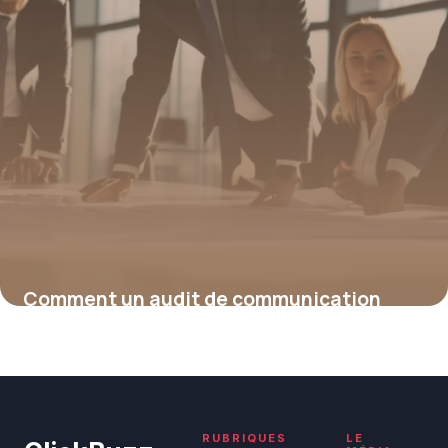
Comment un audit de communication
stratégique révèle la performance réelle
de vos messages
15 juin 2026
RUBRIQUES
LE