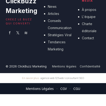
ClickBuzz
MÉDIA
News
Marketing
À propos
Articles
L'équipe
CRÉEZ LE BUZZ
Conseils
QUI CONVERTI
Charte
Communication
éditoriale
f
𝕏
≋
Stratégies Viral
Contact
Tendances
Marketing
© 2026 ClickBuzz Marketing
Mentions légales
Confidentialité
En savoir plus :
agence web 123web
|
consultant SEO
Mentions Légales
·
CGV
·
CGU