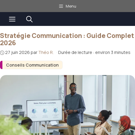
Aller
Menu
au
Menu
contenu
Stratégie Communication : Guide Complet
2026
27 juin 2026
par
Théo R.
·
Durée de lecture : environ 3 minutes
Conseils Communication