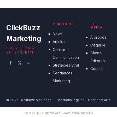
15 juin 2026
RUBRIQUES
LE
ClickBuzz
MÉDIA
News
Marketing
À propos
Articles
L'équipe
CRÉEZ LE BUZZ
Conseils
QUI CONVERTI
Charte
Communication
éditoriale
f
𝕏
≋
Stratégies Viral
Contact
Tendances
Marketing
© 2026 ClickBuzz Marketing
Mentions légales
Confidentialité
En savoir plus :
agence web 123web
|
consultant SEO