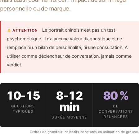
personnelle ou de marque.
Le portrait chinois n’est pas un test
ATTENTION
psychométrique. Il n’a aucune valeur diagnostique et ne
remplace ni un bilan de personnalité, ni une consultation. À
utiliser comme déclencheur de conversation, jamais comme
verdict.
10-15
8-12
80 %
min
QUESTIONS
DE
TYPIQUES
CONVERSATIONS
RELANCÉES
DURÉE MOYENNE
Ordres de grandeur indicatifs constatés en animation de groupe.