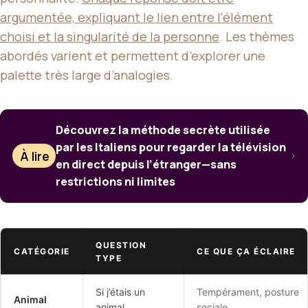
argumentée, expliquant le lien entre l’élément
choisi et la singularité de la personne
. Les thèmes
abordés varient et permettent d’explorer une
palette très large d’analogies.
Découvrez la méthode secrète utilisée
par les Italiens pour regarder la télévision
À lire
en direct depuis l’étranger—sans
restrictions ni limites
QUESTION
CATÉGORIE
CE QUE ÇA ÉCLAIRE
TYPE
Si j’étais un
Tempérament, posture
Animal
animal…
sociale