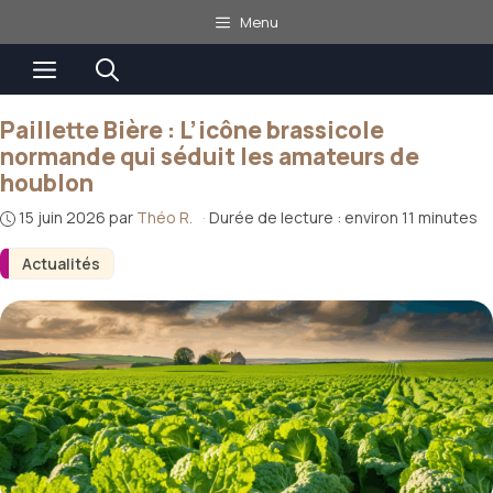
Aller
Menu
au
Menu
contenu
Paillette Bière : L’icône brassicole
normande qui séduit les amateurs de
houblon
15 juin 2026
par
Théo R.
·
Durée de lecture : environ 11 minutes
Actualités