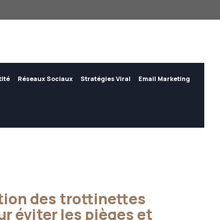
tité
Réseaux Sociaux
Stratégies Viral
Email Marketing
tion des trottinettes
r éviter les pièges et