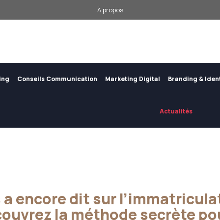
À propos
ing
Conseils Communication
Marketing Digital
Branding & Iden
Actualités
a encore dit sur l’immatricula
couvrez la méthode secrète pou