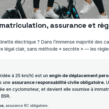
immatriculation, assurance et rè
ttinette électrique ? Dans l’immense majorité des c
re légal clair, sans méthode « secrète » — les règl
ridée à 25 km/h) est un
engin de déplacement pers
is une
assurance responsabilité civile obligatoire
. 
iée en cyclomoteur, et devient elle soumise à immat
 BSR.
se
, assurance RC obligatoire.