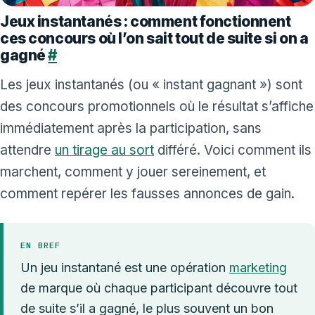
Jeux instantanés : comment fonctionnent
ces concours où l’on sait tout de suite si on a
gagné
#
Les jeux instantanés (ou « instant gagnant ») sont
des concours promotionnels où le résultat s’affiche
immédiatement après la participation, sans
attendre
un tirage au sort
différé. Voici comment ils
marchent, comment y jouer sereinement, et
comment repérer les fausses annonces de gain.
EN BREF
Un jeu instantané est une opération
marketing
de marque où chaque participant découvre tout
de suite s’il a gagné, le plus souvent un bon