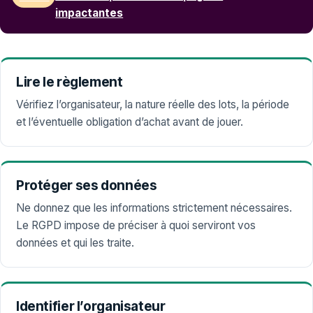
impactantes
Lire le règlement
Vérifiez l’organisateur, la nature réelle des lots, la période
et l’éventuelle obligation d’achat avant de jouer.
Protéger ses données
Ne donnez que les informations strictement nécessaires.
Le RGPD impose de préciser à quoi serviront vos
données et qui les traite.
Identifier l’organisateur