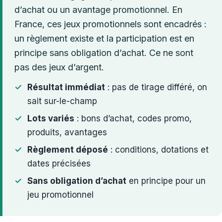
d’achat ou un avantage promotionnel. En
France, ces jeux promotionnels sont encadrés :
un règlement existe et la participation est en
principe sans obligation d’achat. Ce ne sont
pas des jeux d’argent.
Résultat immédiat
: pas de tirage différé, on
sait sur-le-champ
Lots variés
: bons d’achat, codes promo,
produits, avantages
Règlement déposé
: conditions, dotations et
dates précisées
Sans obligation d’achat
en principe pour un
jeu promotionnel