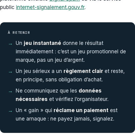
public
internet-signalement.gouv.fr
.
À RETENIR
Un
jeu instantané
donne le résultat
immédiatement : c’est un jeu promotionnel de
marque, pas un jeu d’argent.
Un jeu sérieux a un
règlement clair
et reste,
en principe, sans obligation d’achat.
Ne communiquez que les
données
nécessaires
et vérifiez l’organisateur.
Un « gain » qui
réclame un paiement
est
une arnaque : ne payez jamais, signalez.