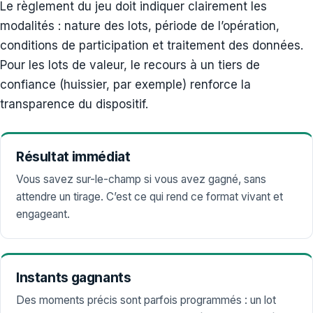
Le règlement du jeu doit indiquer clairement les
modalités : nature des lots, période de l’opération,
conditions de participation et traitement des données.
Pour les lots de valeur, le recours à un tiers de
confiance (huissier, par exemple) renforce la
transparence du dispositif.
Résultat immédiat
Vous savez sur-le-champ si vous avez gagné, sans
attendre un tirage. C’est ce qui rend ce format vivant et
engageant.
Instants gagnants
Des moments précis sont parfois programmés : un lot