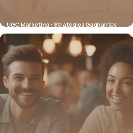
UGC Marketing : Stratégies Gagnantes
2025
31 mai 2026