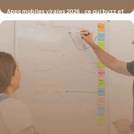
Apps mobiles virales 2026 : ce qui buzz et
ce qui dure
12 juin 2026