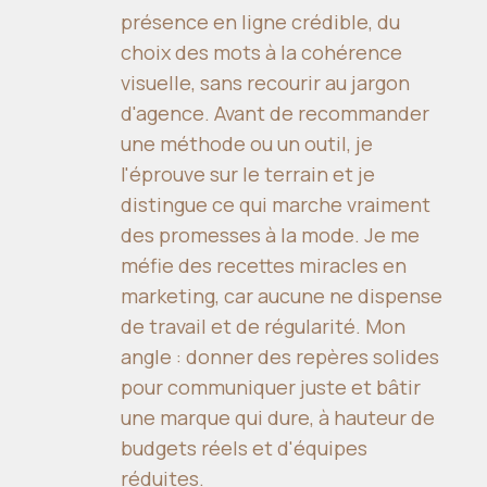
présence en ligne crédible, du
choix des mots à la cohérence
visuelle, sans recourir au jargon
d'agence. Avant de recommander
une méthode ou un outil, je
l'éprouve sur le terrain et je
distingue ce qui marche vraiment
des promesses à la mode. Je me
méfie des recettes miracles en
marketing, car aucune ne dispense
de travail et de régularité. Mon
angle : donner des repères solides
pour communiquer juste et bâtir
une marque qui dure, à hauteur de
budgets réels et d'équipes
réduites.