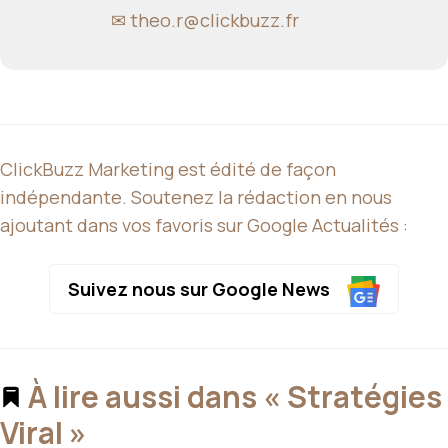
✉
theo.r@clickbuzz.fr
ClickBuzz Marketing est édité de façon
indépendante. Soutenez la rédaction en nous
ajoutant dans vos favoris sur Google Actualités :
Suivez nous sur Google News
À lire aussi dans « Stratégies
Viral »