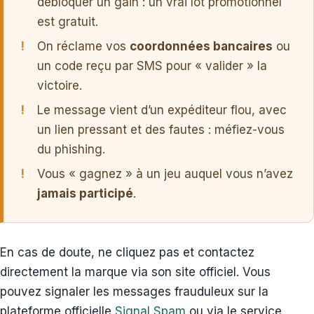
débloquer un gain : un vrai lot promotionnel
est gratuit.
On réclame vos
coordonnées bancaires
ou
un code reçu par SMS pour « valider » la
victoire.
Le message vient d’un expéditeur flou, avec
un lien pressant et des fautes : méfiez-vous
du phishing.
Vous « gagnez » à un jeu auquel vous n’avez
jamais participé
.
En cas de doute, ne cliquez pas et contactez
directement la marque via son site officiel. Vous
pouvez signaler les messages frauduleux sur la
plateforme officielle
Signal Spam
ou via le service