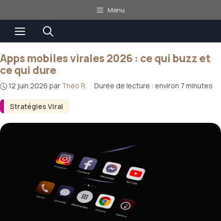
Aller
Menu
au
Menu
contenu
Apps mobiles virales 2026 : ce qui buzz et
ce qui dure
12 juin 2026
par
Théo R.
·
Durée de lecture : environ 7 minutes
Stratégies Viral