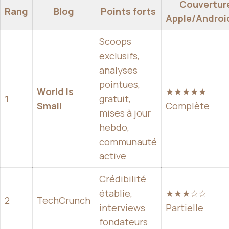
Couvertur
Rang
Blog
Points forts
Apple/Androi
Scoops
exclusifs,
analyses
pointues,
World Is
★★★★★
1
gratuit,
Small
Complète
mises à jour
hebdo,
communauté
active
Crédibilité
établie,
★★★☆☆
2
TechCrunch
interviews
Partielle
fondateurs