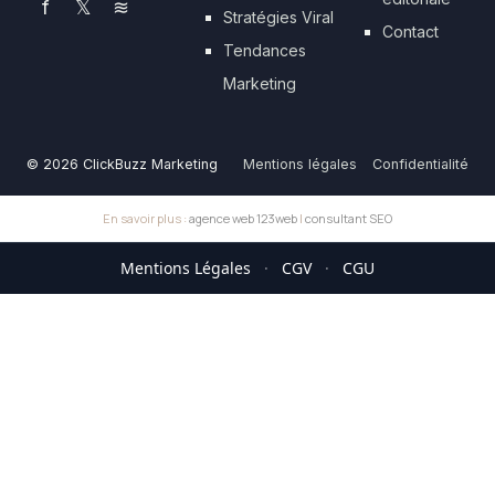
f
𝕏
≋
Stratégies Viral
Contact
Tendances
Marketing
© 2026 ClickBuzz Marketing
Mentions légales
Confidentialité
En savoir plus :
agence web 123web
|
consultant SEO
Mentions Légales
·
CGV
·
CGU