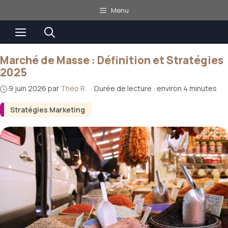
Aller
Menu
au
Menu
contenu
Marché de Masse : Définition et Stratégies
2025
9 juin 2026
par
Théo R.
·
Durée de lecture : environ 4 minutes
Stratégies Marketing