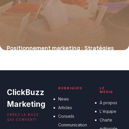
Positionnement marketing : Stratégies
efficaces
16 juin 2026
RUBRIQUES
LE
ClickBuzz
MÉDIA
News
Marketing
À propos
Articles
L'équipe
CRÉEZ LE BUZZ
Conseils
QUI CONVERTI
Charte
Communication
éditoriale