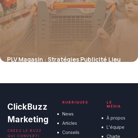
PLV Magasin : Stratégies Publicité Lieu
Vente
18 juin 2026
RUBRIQUES
LE
ClickBuzz
MÉDIA
News
Marketing
À propos
Articles
L'équipe
CRÉEZ LE BUZZ
Conseils
QUI CONVERTI
Charte