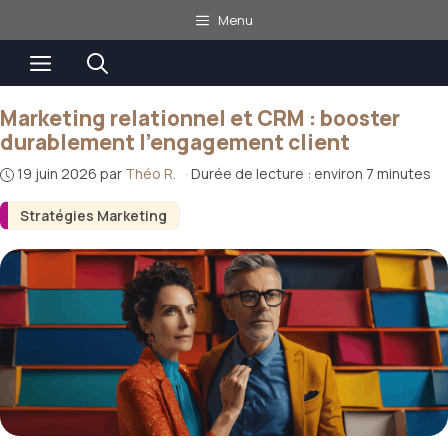
Aller
Menu
au
Menu
contenu
Marketing relationnel et CRM : booster
durablement l’engagement client
19 juin 2026
par
Théo R.
·
Durée de lecture : environ 7 minutes
Stratégies Marketing