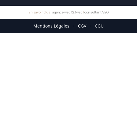
En savoir plus :
agence web 123web
|
consultant SEO
Mentions Légales
·
CGV
·
CGU