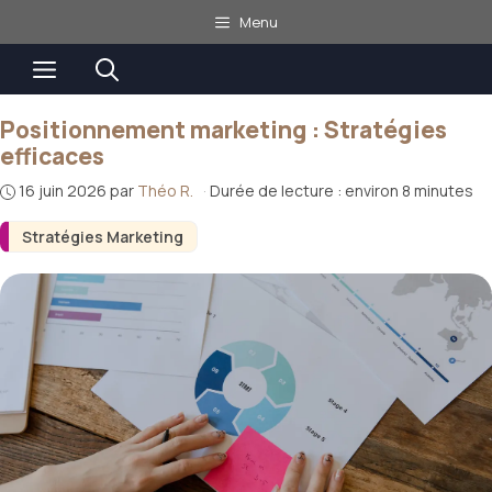
Aller
Menu
au
Menu
contenu
Positionnement marketing : Stratégies
efficaces
16 juin 2026
par
Théo R.
·
Durée de lecture : environ 8 minutes
Stratégies Marketing