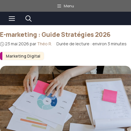
Aller
Menu
au
Menu
contenu
E-marketing : Guide Stratégies 2026
23 mai 2026
par
Théo R.
·
Durée de lecture : environ 3 minutes
Marketing Digital