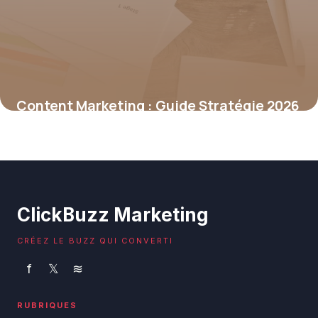
Content Marketing : Guide Stratégie 2026
17 juin 2026
ClickBuzz Marketing
CRÉEZ LE BUZZ QUI CONVERTI
f
𝕏
≋
RUBRIQUES