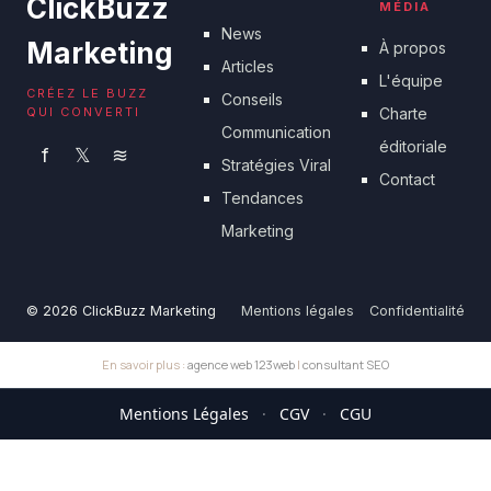
ClickBuzz
MÉDIA
News
Marketing
À propos
Articles
L'équipe
CRÉEZ LE BUZZ
Conseils
QUI CONVERTI
Charte
Communication
éditoriale
f
𝕏
≋
Stratégies Viral
Contact
Tendances
Marketing
© 2026 ClickBuzz Marketing
Mentions légales
Confidentialité
En savoir plus :
agence web 123web
|
consultant SEO
Mentions Légales
·
CGV
·
CGU