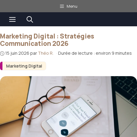
Aller
Menu
au
Menu
contenu
Marketing Digital : Stratégies
Communication 2026
15 juin 2026
par
Théo R.
·
Durée de lecture : environ 9 minutes
Marketing Digital