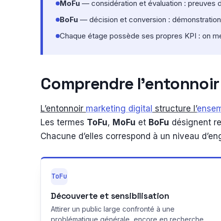
MoFu
— considération et évaluation : preuves d’
BoFu
— décision et conversion : démonstrations
Chaque étage possède ses propres KPI : on mes
Comprendre l’entonnoir 
L’entonnoir
marketing digital
structure l’
ensem
Les termes
ToFu
,
MoFu
et
BoFu
désignent r
Chacune d’elles correspond à un niveau d’e
ToFu
Découverte et sensibilisation
Attirer un public large confronté à une
problématique générale, encore en recherche