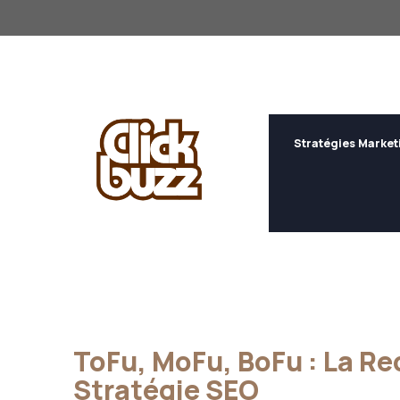
Aller
au
contenu
Stratégies Market
ToFu, MoFu, BoFu : La Re
Stratégie SEO