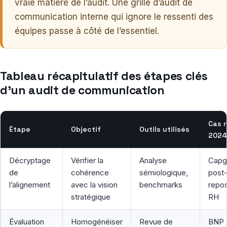
vraie matière de l’audit. Une grille d’audit de
communication interne qui ignore le ressenti des
équipes passe à côté de l’essentiel.
Tableau récapitulatif des étapes clés
d’un audit de communication
Cas r
Étape
Objectif
Outils utilisés
2024
Décryptage
Vérifier la
Analyse
Capge
de
cohérence
sémiologique,
post
l’alignement
avec la vision
benchmarks
repo
stratégique
RH
Évaluation
Homogénéiser
Revue de
BNP P