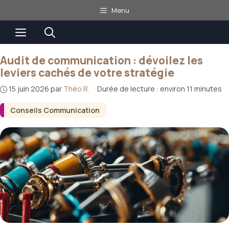
Aller
Menu
au
Menu
contenu
Audit de communication : dévoilez les
leviers cachés de votre stratégie
15 juin 2026
par
Théo R.
·
Durée de lecture : environ 11 minutes
Conseils Communication