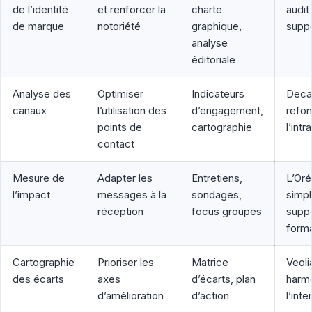
de l’identité
et renforcer la
charte
audit
de marque
notoriété
graphique,
supp
analyse
éditoriale
Analyse des
Optimiser
Indicateurs
Decat
canaux
l’utilisation des
d’engagement,
refon
points de
cartographie
l’intr
contact
Mesure de
Adapter les
Entretiens,
L’Oréa
l’impact
messages à la
sondages,
simpl
réception
focus groupes
supp
forma
Cartographie
Prioriser les
Matrice
Veolia
des écarts
axes
d’écarts, plan
harmo
d’amélioration
d’action
l’inte