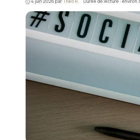
4 juin 2026
par
Théo R.
·
Durée de lecture : environ 