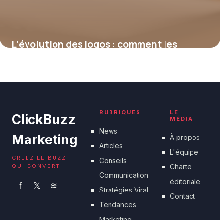
L’évolution des logos : comment les
marques adaptent leur identité visuelle
19 février 2026
RUBRIQUES
LE
ClickBuzz
MÉDIA
News
Marketing
À propos
Articles
L'équipe
CRÉEZ LE BUZZ
Conseils
QUI CONVERTI
Charte
Communication
éditoriale
f
𝕏
≋
Stratégies Viral
Contact
Tendances
Marketing