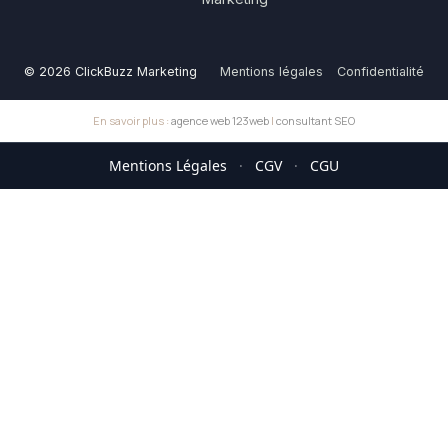
© 2026 ClickBuzz Marketing
Mentions légales
Confidentialité
En savoir plus :
agence web 123web
|
consultant SEO
Mentions Légales
·
CGV
·
CGU