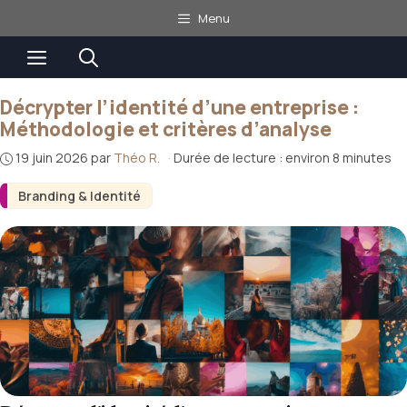
Aller
Menu
au
Menu
contenu
Décrypter l’identité d’une entreprise :
Méthodologie et critères d’analyse
19 juin 2026
par
Théo R.
·
Durée de lecture : environ 8 minutes
Branding & Identité